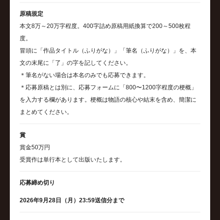
原稿規定
本文8万～20万字程度。400字詰め原稿用紙換算で200～500枚程
度。
冒頭に「作品タイトル（ふりがな）」「筆名（ふりがな）」を、本
文の末尾に「了」の字を記してください。
＊筆名がない場合は本名のみでも応募できます。
＊応募原稿とは別に、応募フォームに「800〜1200字程度の梗概」
を入力する欄があります。梗概は物語の核心や結末を含め、簡潔に
まとめてください。
賞
賞金50万円
受賞作は単行本として出版いたします。
応募締め切り
2026年9月28日（月）23:59送信分まで