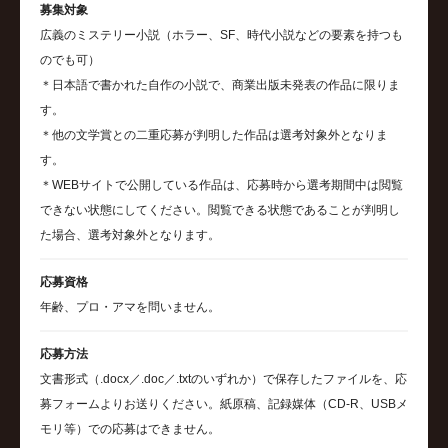
募集対象
広義のミステリー小説（ホラー、SF、時代小説などの要素を持つも
のでも可）
＊日本語で書かれた自作の小説で、商業出版未発表の作品に限りま
す。
＊他の文学賞との二重応募が判明した作品は選考対象外となりま
す。
＊WEBサイトで公開している作品は、応募時から選考期間中は閲覧
できない状態にしてください。閲覧できる状態であることが判明し
た場合、選考対象外となります。
応募資格
年齢、プロ・アマを問いません。
応募方法
文書形式（.docx／.doc／.txtのいずれか）で保存したファイルを、応
募フォームよりお送りください。紙原稿、記録媒体（CD-R、USBメ
モリ等）での応募はできません。